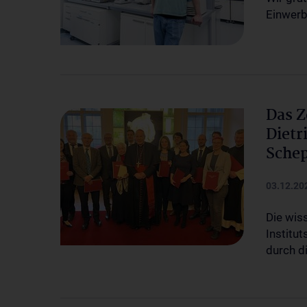
Einwerb
Das Z
Dietr
Schep
03.12.20
Die wis
Institu
durch d