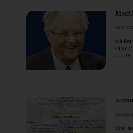
MedUn
06.11.20
Mit Bet
Othmar F
von 98 
Summ
22.10.20
One Heal