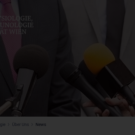
gie
Über Uns
News