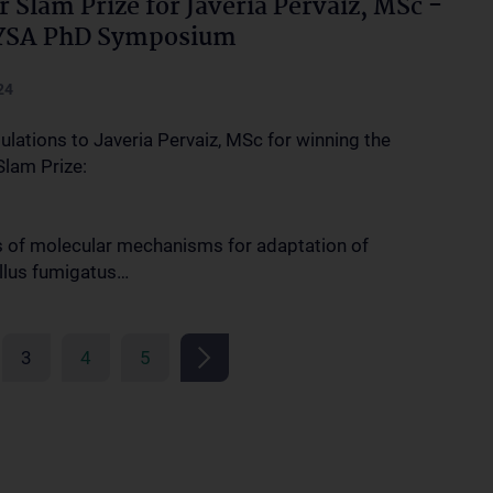
r Slam Prize for Javeria Pervaiz, MSc -
 YSA PhD Symposium
24
ulations to Javeria Pervaiz, MSc for winning the
Slam Prize:
s of molecular mechanisms for adaptation of
llus fumigatus…
3
4
5