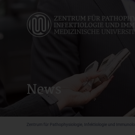
Skip
to
main
content
News
Zentrum für Pathophysiologie, Infektiologie und Immunolo