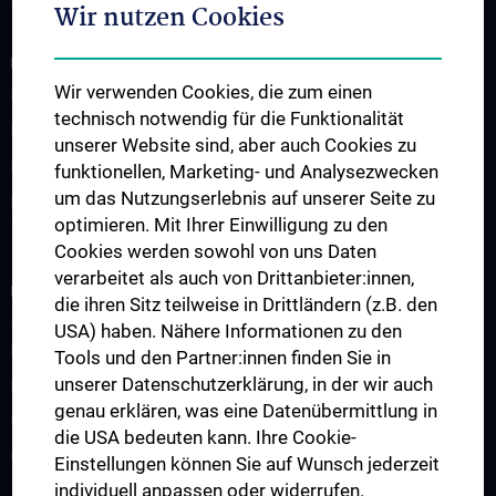
Informationen für Studierende
Wir nutzen Cookies
FORSCHUNG
Wir verwenden Cookies, die zum einen
Forschung Institut für Pathophysiologie und Allergieforschung
technisch notwendig für die Funktionalität
Forschung Institut für Immunologie
unserer Website sind, aber auch Cookies zu
Forschung Institut für Hygiene und Angewandte Immunologie
funktionellen, Marketing- und Analysezwecken
um das Nutzungserlebnis auf unserer Seite zu
Forschung Institut für Spezifische Prophylaxe und
optimieren. Mit Ihrer Einwilligung zu den
Tropenmedizin
Cookies werden sowohl von uns Daten
verarbeitet als auch von Drittanbieter:innen,
FORSCHUNGSPROJEKTE
die ihren Sitz teilweise in Drittländern (z.B. den
SFB-F70: HIT - HDACs as regulators of T cell-mediated immunity
USA) haben. Nähere Informationen zu den
in health and disease
Tools und den Partner:innen finden Sie in
unserer Datenschutzerklärung, in der wir auch
Nahrungsmittelallergie
genau erklären, was eine Datenübermittlung in
Calcium Sensing Receptor (CaSR)
die USA bedeuten kann. Ihre Cookie-
CLIMOS
Einstellungen können Sie auf Wunsch jederzeit
individuell anpassen oder widerrufen.