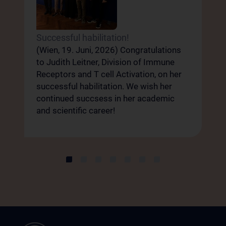
W
I
Successful habilitation!
S
(Wien, 19. Juni, 2026) Congratulations
(
to Judith Leitner, Division of Immune
P
Receptors and T cell Activation, on her
d
successful habilitation. We wish her
M
continued succsess in her academic
t
I
and scientific career!
S
e
er