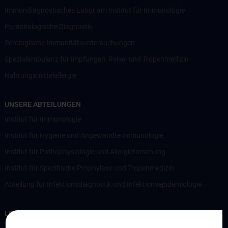
Immundiagnostisches Labor am Institut für Immunologie
Parasitologische Diagnostik
Serologische Immunitätsuntersuchungen
Spezialambulanz für Impfungen, Reise- und Tropenmedizin
Nahrungsmittelallergie
UNSERE ABTEILUNGEN
Institut für Immunologie
Institut für Hygiene und Angewandte Immunologie
Institut für Pathophysiologie und Allergieforschung
Institut für Spezifische Prophylaxe und Tropenmedizin
Abteilung für Infektionsdiagnostik und Infektionsepidemiologie
LEHRE