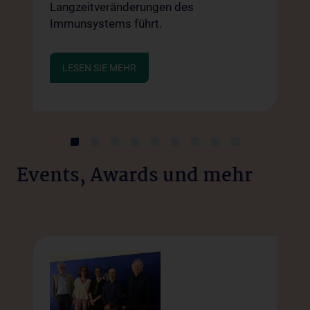
Langzeitveränderungen des
t,
I
Immunsystems führt.
K
i
„
LESEN SIE MEHR
E
B
F
z
n
M
E
Events, Awards und mehr
S