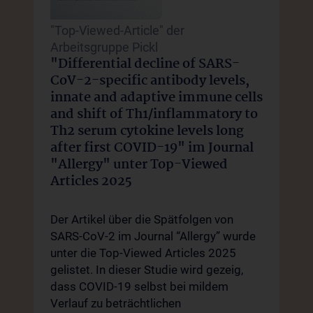
N
"Top-Viewed-Article" der
P
Arbeitsgruppe Pickl
S
"Differential decline of SARS-
e
p
CoV-2-specific antibody levels,
p
innate and adaptive immune cells
and shift of Th1/inflammatory to
(
Th2 serum cytokine levels long
F
after first COVID-19" im Journal
u
"Allergy" unter Top-Viewed
d
Articles 2025
I
P
Der Artikel über die Spätfolgen von
1
SARS-CoV-2 im Journal “Allergy” wurde
a
unter die Top-Viewed Articles 2025
a
gelistet. In dieser Studie wird gezeig,
i
dass COVID-19 selbst bei mildem
p
Verlauf zu beträchtlichen
G