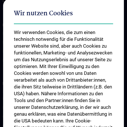
LEHRE
Informationen für Studierende
Wir nutzen Cookies
FORSCHUNG
Wir verwenden Cookies, die zum einen
Forschung Institut für Pathophysiologie und Allergieforschung
technisch notwendig für die Funktionalität
Forschung Institut für Immunologie
unserer Website sind, aber auch Cookies zu
Forschung Institut für Hygiene und Angewandte Immunologie
funktionellen, Marketing- und Analysezwecken
um das Nutzungserlebnis auf unserer Seite zu
Forschung Institut für Spezifische Prophylaxe und
optimieren. Mit Ihrer Einwilligung zu den
Tropenmedizin
Cookies werden sowohl von uns Daten
verarbeitet als auch von Drittanbieter:innen,
FORSCHUNGSPROJEKTE
die ihren Sitz teilweise in Drittländern (z.B. den
SFB-F70: HIT - HDACs as regulators of T cell-mediated immunity
USA) haben. Nähere Informationen zu den
in health and disease
Tools und den Partner:innen finden Sie in
unserer Datenschutzerklärung, in der wir auch
Nahrungsmittelallergie
genau erklären, was eine Datenübermittlung in
Calcium Sensing Receptor (CaSR)
die USA bedeuten kann. Ihre Cookie-
CLIMOS