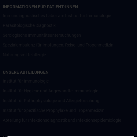
INFORMATIONEN FÜR PATIENT:INNEN
Immundiagnostisches Labor am Institut für Immunologie
Parasitologische Diagnostik
Serologische Immunitätsuntersuchungen
Spezialambulanz für Impfungen, Reise- und Tropenmedizin
Nahrungsmittelallergie
UNSERE ABTEILUNGEN
Institut für Immunologie
Institut für Hygiene und Angewandte Immunologie
Institut für Pathophysiologie und Allergieforschung
Institut für Spezifische Prophylaxe und Tropenmedizin
Abteilung für Infektionsdiagnostik und Infektionsepidemiologie