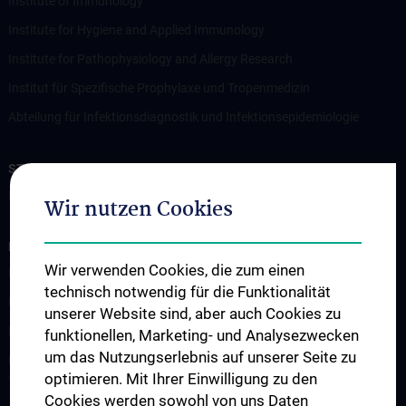
Institute of Immunology
Institute for Hygiene and Applied Immunology
Institute for Pathophysiology and Allergy Research
Institut für Spezifische Prophylaxe und Tropenmedizin
Abteilung für Infektionsdiagnostik und Infektionsepidemiologie
STUDIES, TRAINING AND FURTHER EDUCATION
ISPTM - Information for Students
Wir nutzen Cookies
RESEARCH
Wir verwenden Cookies, die zum einen
Forschung Institut für Pathophysiologie und Allergieforschung
technisch notwendig für die Funktionalität
Forschung Institut für Immunologie
unserer Website sind, aber auch Cookies zu
Forschung Institut für Hygiene und Angewandte Immunologie
funktionellen, Marketing- und Analysezwecken
um das Nutzungserlebnis auf unserer Seite zu
Forschung Institut für Spezifische Prophylaxe und
optimieren. Mit Ihrer Einwilligung zu den
Tropenmedizin
Cookies werden sowohl von uns Daten