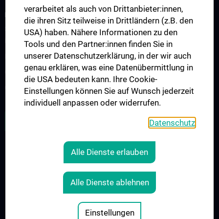
verarbeitet als auch von Drittanbieter:innen,
FORSCHUNGSPROJEKTE
die ihren Sitz teilweise in Drittländern (z.B. den
SFB-F70: HIT - HDACs as regulators of T cell-mediated immunity
USA) haben. Nähere Informationen zu den
in health and disease
Tools und den Partner:innen finden Sie in
unserer Datenschutzerklärung, in der wir auch
Nahrungsmittelallergie
genau erklären, was eine Datenübermittlung in
Calcium Sensing Receptor (CaSR)
die USA bedeuten kann. Ihre Cookie-
CLIMOS
Einstellungen können Sie auf Wunsch jederzeit
individuell anpassen oder widerrufen.
ZU DEN OFFENEN STELLEN
Datenschutz
Alle Dienste erlauben
LEGAL
CONTACT
Alle Dienste ablehnen
COOKIE-EINSTELLUNGEN
Legal Details
Einstellungen