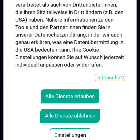
verarbeitet als auch von Drittanbieter:innen,
FORSCHUNGSPROJEKTE
die ihren Sitz teilweise in Drittländern (z.B. den
SFB-F70: HIT - HDACs as regulators of T cell-mediated immunity
USA) haben. Nähere Informationen zu den
in health and disease
Tools und den Partner:innen finden Sie in
unserer Datenschutzerklärung, in der wir auch
Nahrungsmittelallergie
genau erklären, was eine Datenübermittlung in
Calcium Sensing Receptor (CaSR)
die USA bedeuten kann. Ihre Cookie-
CLIMOS
Einstellungen können Sie auf Wunsch jederzeit
individuell anpassen oder widerrufen.
ZU DEN OFFENEN STELLEN
Datenschutz
Alle Dienste erlauben
RECHTLICHES
KONTAKT
Alle Dienste ablehnen
COOKIE-EINSTELLUNGEN
IMPRESSUM
Einstellungen