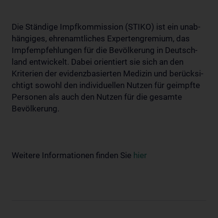
Die Ständige Impf­kom­mission (STIKO) ist ein un­ab­
hängiges, ehren­amt­liches Ex­pert­en­gremium, das
Impfempfehlungen für die Be­völk­er­ung in Deutsch­
land ent­wickelt. Dabei orientiert sie sich an den
Kriterien der evidenzbasierten Medizin und be­rück­si­
ch­tigt sowohl den individuellen Nutzen für geimpfte
Personen als auch den Nutzen für die gesamte
Bevölkerung.
Weitere Informationen finden Sie
hier