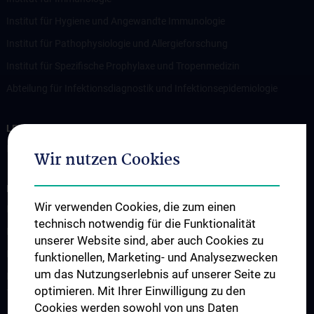
Institut für Hygiene und Angewandte Immunologie
Institut für Pathophysiologie und Allergieforschung
Institut für Spezifische Prophylaxe und Tropenmedizin
Abteilung für Infektionsdiagnostik und Infektionsepidemiologie
LEHRE
Informationen für Studierende
Wir nutzen Cookies
FORSCHUNG
Wir verwenden Cookies, die zum einen
Forschung Institut für Pathophysiologie und Allergieforschung
technisch notwendig für die Funktionalität
Forschung Institut für Immunologie
unserer Website sind, aber auch Cookies zu
Forschung Institut für Hygiene und Angewandte Immunologie
funktionellen, Marketing- und Analysezwecken
um das Nutzungserlebnis auf unserer Seite zu
Forschung Institut für Spezifische Prophylaxe und
optimieren. Mit Ihrer Einwilligung zu den
Tropenmedizin
Cookies werden sowohl von uns Daten