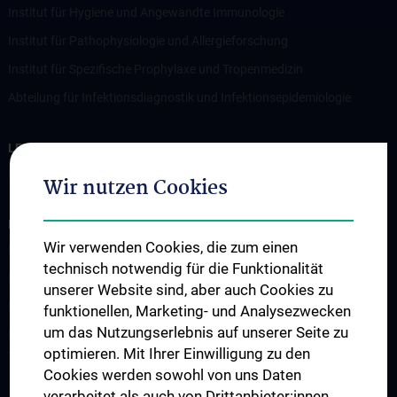
Institut für Hygiene und Angewandte Immunologie
Institut für Pathophysiologie und Allergieforschung
Institut für Spezifische Prophylaxe und Tropenmedizin
Abteilung für Infektionsdiagnostik und Infektionsepidemiologie
LEHRE
Informationen für Studierende
Wir nutzen Cookies
FORSCHUNG
Wir verwenden Cookies, die zum einen
Forschung Institut für Pathophysiologie und Allergieforschung
technisch notwendig für die Funktionalität
Forschung Institut für Immunologie
unserer Website sind, aber auch Cookies zu
Forschung Institut für Hygiene und Angewandte Immunologie
funktionellen, Marketing- und Analysezwecken
um das Nutzungserlebnis auf unserer Seite zu
Forschung Institut für Spezifische Prophylaxe und
optimieren. Mit Ihrer Einwilligung zu den
Tropenmedizin
Cookies werden sowohl von uns Daten
verarbeitet als auch von Drittanbieter:innen,