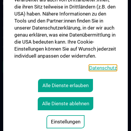
FORSCHUNGSPROJEKTE
die ihren Sitz teilweise in Drittländern (z.B. den
SFB-F70: HIT - HDACs as regulators of T cell-mediated immunity
USA) haben. Nähere Informationen zu den
in health and disease
Tools und den Partner:innen finden Sie in
unserer Datenschutzerklärung, in der wir auch
Nahrungsmittelallergie
genau erklären, was eine Datenübermittlung in
Calcium Sensing Receptor (CaSR)
die USA bedeuten kann. Ihre Cookie-
CLIMOS
Einstellungen können Sie auf Wunsch jederzeit
individuell anpassen oder widerrufen.
ZU DEN OFFENEN STELLEN
Datenschutz
Alle Dienste erlauben
RECHTLICHES
KONTAKT
Alle Dienste ablehnen
COOKIE-EINSTELLUNGEN
IMPRESSUM
Einstellungen
© 2026 Medizinische Universität Wien