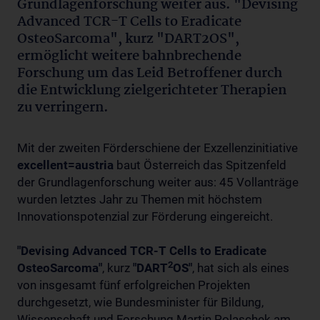
Grundlagenforschung weiter aus. "Devising
Advanced TCR-T Cells to Eradicate
OsteoSarcoma", kurz "DART2OS",
ermöglicht weitere bahnbrechende
Forschung um das Leid Betroffener durch
die Entwicklung zielgerichteter Therapien
zu verringern.
Mit der zweiten Förderschiene der Exzellenzinitiative
excellent=austria
baut Österreich das Spitzenfeld
der Grundlagenforschung weiter aus: 45 Vollanträge
wurden letztes Jahr zu Themen mit höchstem
Innovationspotenzial zur Förderung eingereicht.
"Devising Advanced TCR-T Cells to Eradicate
2
OsteoSarcoma"
, kurz
"DART
OS"
, hat sich als eines
von insgesamt fünf erfolgreichen Projekten
durchgesetzt, wie Bundesminister für Bildung,
Wissenschaft und Forschung Martin Polaschek am